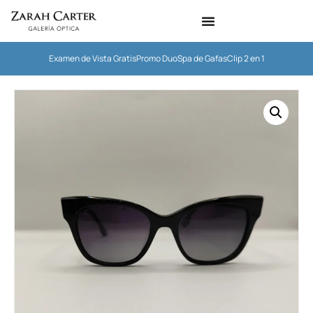
Examen de Vista Gratis
Promo Duo
Spa de Gafas
Clip 2 en 1