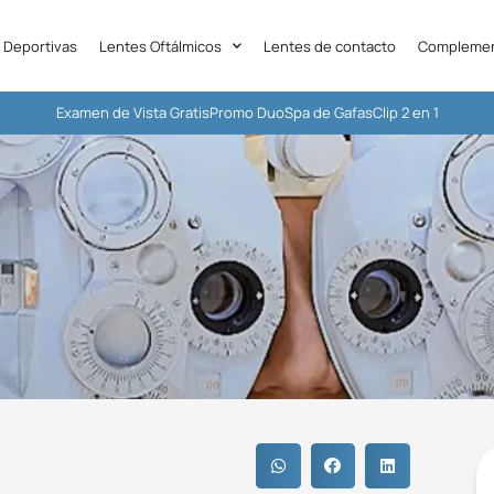
 Deportivas
Lentes Oftálmicos
Lentes de contacto
Complemen
Examen de Vista Gratis
Promo Duo
Spa de Gafas
Clip 2 en 1